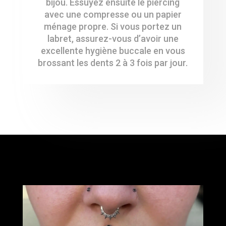
bijou. Essuyez ensuite le piercing
avec une compresse ou un papier
ménage propre. Si vous portez un
labret, assurez-vous d’avoir une
excellente hygiène buccale en vous
brossant les dents 2 à 3 fois par jour.