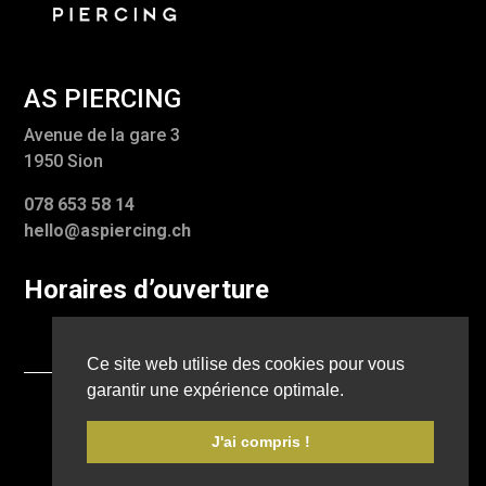
AS PIERCING
Avenue de la gare 3
1950 Sion
078 653 58 14
hello@aspiercing.ch
Horaires d’ouverture
Ce site web utilise des cookies pour vous
garantir une expérience optimale.
Designed 2025 by
MYLS AG
| Mentions légales |
Protection des données
J'ai compris !