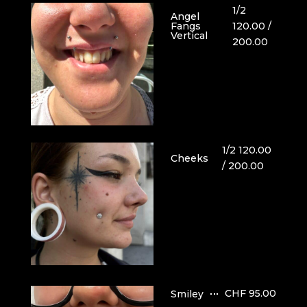
1/2
Angel
120.00 /
Fangs
Vertical
200.00
1/2 120.00
Cheeks
/ 200.00
CHF 95.00
Smiley