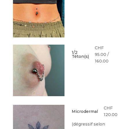
CHF
1/2
95.00 /
Téton(s)
160.00
CHF
Microdermal
120.00
(dégressif selon